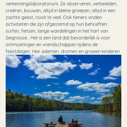
verkenningslaboratorium. Ze observeren, verbeelden,
creëren, bouwen, altijd in kleine groepen, altijd in
een
zachte geest, nooit te veel
.
Ook tieners vinden
activiteiten die zijn afgestemd op hun behoeften:
surfen, fietsen, lange wandelingen in het hart van
Seignosse... Het is een land dat bevorderlijk is voor
ontmoetingen en vriendschappen tijdens de
feestdagen. Hier ademen, dromen en groeien kinderen.