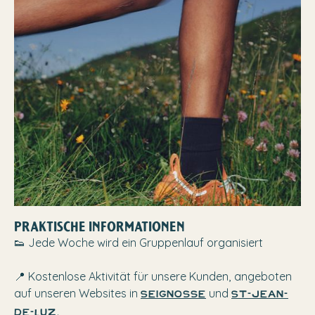
PRAKTISCHE INFORMATIONEN
👟 Jede Woche wird ein Gruppenlauf organisiert
📍 Kostenlose Aktivität für unsere Kunden, angeboten
auf unseren Websites in
und
Seignosse
St-Jean-
.
de-Luz