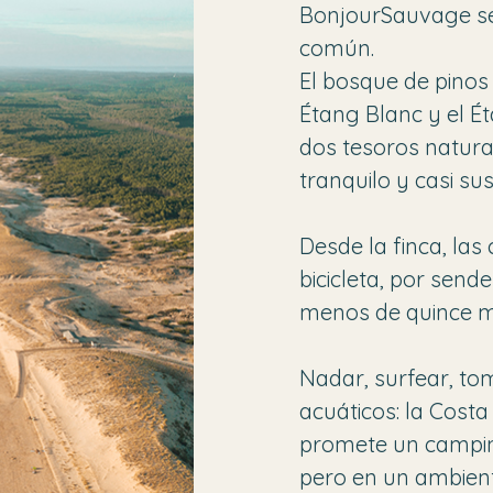
BonjourSauvage se
común.
El bosque de pinos 
Étang Blanc y el É
dos tesoros natura
tranquilo y casi su
Desde la finca, las 
bicicleta, por send
menos de quince m
Nadar, surfear, tom
acuáticos: la Costa
promete un camping
pero en un ambient