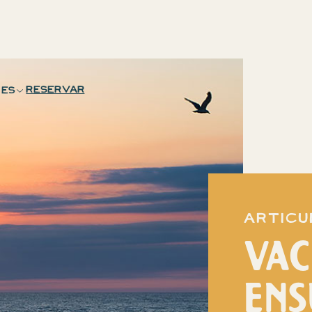
Reservar
ES
articu
VAC
ENS