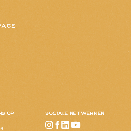
VAGE
NS OP
sociale netwerken
84