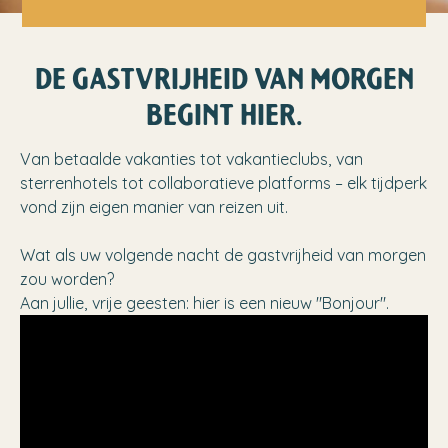
DE GASTVRIJHEID VAN MORGEN
BEGINT HIER.
Van betaalde vakanties tot vakantieclubs, van
sterrenhotels tot collaboratieve platforms – elk tijdperk
vond zijn eigen manier van reizen uit.
Wat als uw volgende nacht de gastvrijheid van morgen
zou worden?
Aan jullie, vrije geesten: hier is een nieuw "Bonjour".