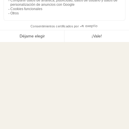
armoniosamente en la naturaleza de las Landas.
Sus 40 m² dan la bienvenida a familias o amigos con
dos dormitorios, dos baños y una sala de estar que da
a la terraza.
Un alojamiento espacioso y funcional, diseñado para
compartir, respirar y disfrutar de un entorno
preservado cerca de los estanques y el océano.