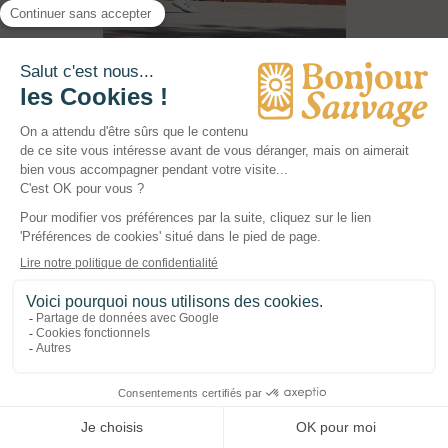
L’ÉCHO DU TERRITOIRE
Chaque destination BonjourSauvage fonctionne
comme un écosystème : un lieu qui vit, qui respire et qui
fédère.
On y collabore avec des artisans, des producteurs,
des guides, des artistes et des ambassadeurs du
territoire.
De ces rencontres naissent des expériences
authentiques, profondément ancrées dans leur
territoire.