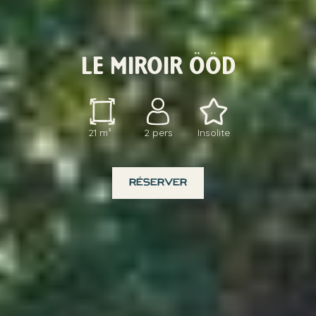
LE MIROIR ÖÖD
21 m²
2 pers
Insolite
RÉSERVER