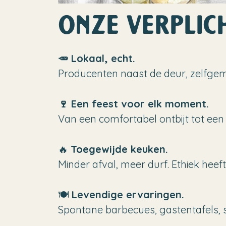
onze verplic
🥕 Lokaal, echt.
Producenten naast de deur, zelfgem
🍷 Een feest voor elk moment.
Van een comfortabel ontbijt tot een 
🔥
Toegewijde keuken.
Minder afval, meer durf. Ethiek heef
🍽️
Levendige ervaringen.
Spontane barbecues, gastentafels, sa