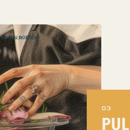
Nu Boeken
NL
03
PUL