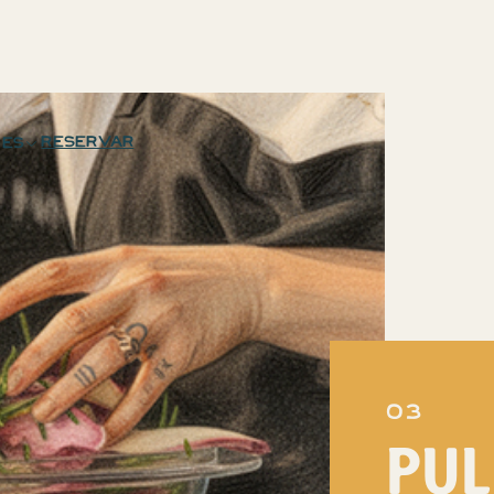
Reservar
ES
03
PUL