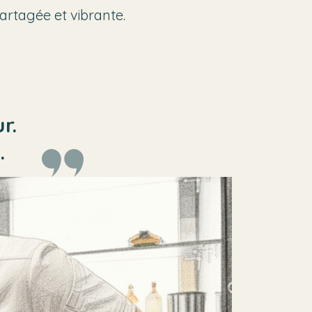
artagée et vibrante.
r.
.