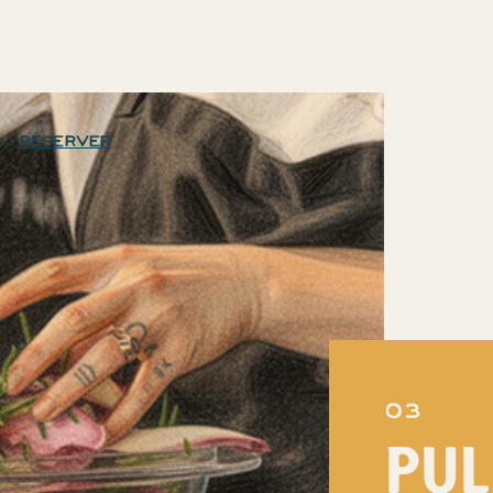
réserver
R
03
PUL