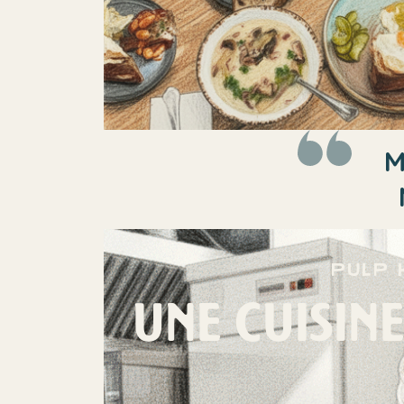
M
pulp 
UNE CUISINE