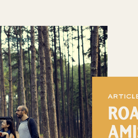
réserver
R
Articl
ROA
AMI