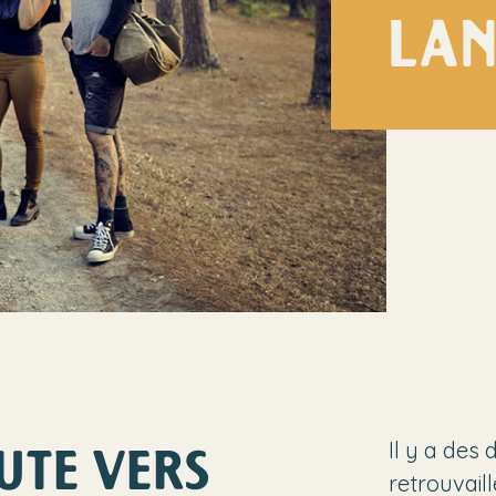
LAN
UTE VERS
Il y a des
retrouvaill