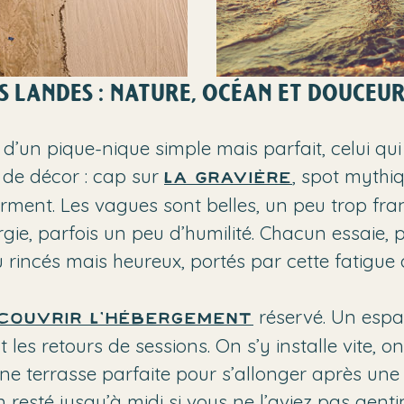
S LANDES : NATURE, OCÉAN ET DOUCEUR
 d’un pique-nique simple mais parfait, celui qu
 de décor : cap sur
, spot mythi
La Gravière
firment. Les vagues sont belles, un peu trop fra
rgie, parfois un peu d’humilité. Chacun essaie
 rincés mais heureux, portés par cette fatigue q
réservé. Un espa
couvrir l’hébergement
 les retours de sessions. On s’y installe vite, o
 une terrasse parfaite pour s’allonger après un
ien resté jusqu’à midi si vous ne l’aviez pas gen